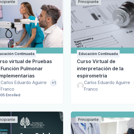
ncipiante
Principiante
ucación Continuada
Educación Continuada
rso virtual de Pruebas
Curso Virtual de
 Función Pulmonar
interpretación de la
mplementarias
espirometría
Carlos Eduardo Aguirre
Carlos Eduardo Aguirre
+1
Franco
Franco
105 Enrolled
ncipiante
Principiante