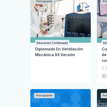
Principiante
Pri
Educación Continuada
Ed
Diplomado En Ventilación
Cu
Mecánica XII Versión
de
co
Principiante
Pri