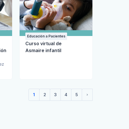
Educación a Pacientes
Curso virtual de
ión
Asmaire infantil
rez
1
2
3
4
5
(current)
Siguiente página