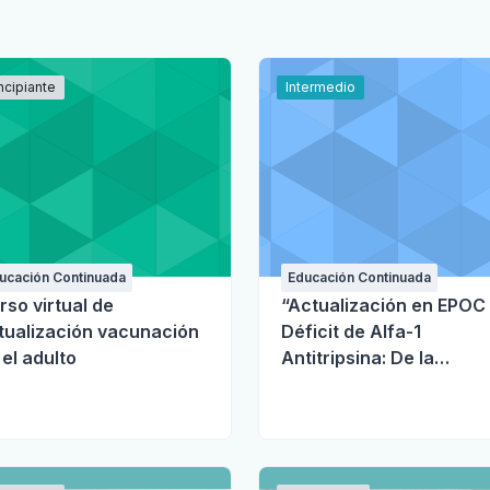
ncipiante
Intermedio
ucación Continuada
Educación Continuada
rso virtual de
“Actualización en EPOC
tualización vacunación
Déficit de Alfa-1
 el adulto
Antitripsina: De la
Sospecha al Diagnóstico