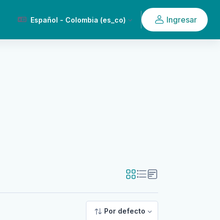
Ingresar
Español - Colombia ‎(es_co)‎
Por defecto