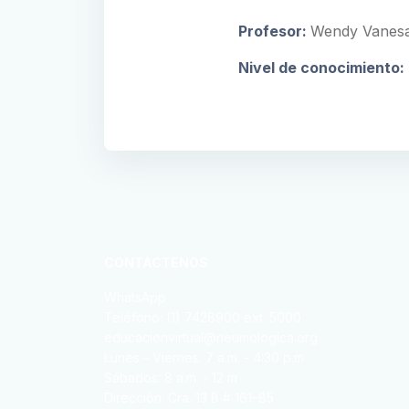
Profesor:
Wendy Vanesa
Nivel de conocimiento
:
CONTÁCTENOS
WhatsApp
Teléfono: (1) 7428900 ext. 5000
educacionvirtual@neumologica.org
Lunes - Viernes: 7 a.m. - 4:30 p.m
Sábados: 8 a.m. - 12 m
Dirección: Cra. 13 B # 161–85